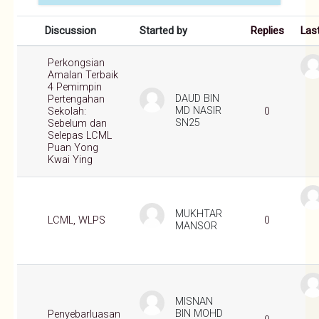
List of discussions. Showing 4 of 4 discussions
Discussion
Started by
Replies
Las
Perkongsian
Amalan Terbaik
4 Pemimpin
DAUD BIN
Pertengahan
MD NASIR
Sekolah:
0
SN25
Sebelum dan
Selepas LCML
Puan Yong
Kwai Ying
MUKHTAR
LCML, WLPS
0
MANSOR
MISNAN
BIN MOHD
Penyebarluasan