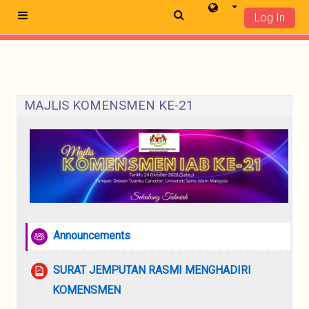
Log In
Side panel
Langkau ke kandungan utama
Rangkaan topik
MAJLIS KOMENSMEN KE-21
Forum
Announcements
SURAT JEMPUTAN RASMI MENGHADIRI
File
KOMENSMEN