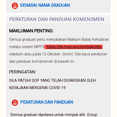
File
SENARAI NAMA GRADUAN
PERATURAN DAN PANDUAN KOMENSMEN
MAKLUMAN PENTING:
Semua graduan perlu menyatakan Maklum Balas Kehadiran
melalui sistem MPPS
(
https://tls.moe.gov.my/login.php
)
sebelum atau pada 12 Oktober (Isnin). Sila baca
peraturan
dan panduan
komensmen di bawah ini:
PERINGATAN:
SILA PATUHI SOP YANG TELAH DIGARISKAN OLEH
KERAJAAN MENGENAI COVID-19
File
PERATURAN DAN PANDUAN
Semua graduan dipelawa untuk menjadi ahli
Group